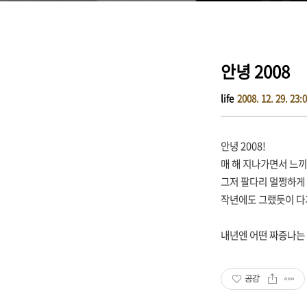
안녕 2008
life
2008. 12. 29. 23:
안녕 2008!
매 해 지나가면서 느
그저 팔다리 멀쩡하게
작년에도 그랬듯이 다
내년엔 어떤 짜증나는
공감