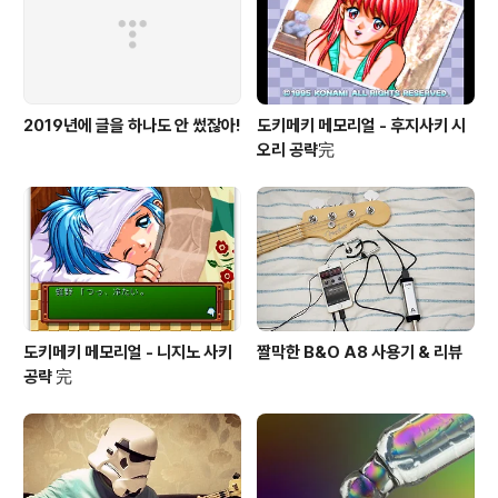
2019년에 글을 하나도 안 썼잖아!
도키메키 메모리얼 - 후지사키 시
오리 공략完
도키메키 메모리얼 - 니지노 사키
짤막한 B&O A8 사용기 & 리뷰
공략 完