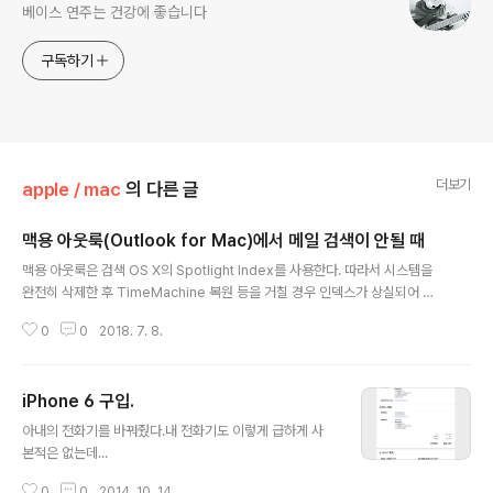
베이스 연주는 건강에 좋습니다
구독하기
더보기
apple / mac
의 다른 글
맥용 아웃룩(Outlook for Mac)에서 메일 검색이 안될 때
글 내용
맥용 아웃룩은 검색 OS X의 Spotlight Index를 사용한다. 따라서 시스템을
완전히 삭제한 후 TimeMachine 복원 등을 거칠 경우 인덱스가 상실되어 과
거 메일이 검색되지 않는데, 아래는 그것을 해결하는 방법이다.1. Microsoft O
0
0
2018. 7. 8.
utlook을 종료(cmd+q) 한 후, Finder > Utility > Terminal.app 을 실행
한다. 2. 쉘에서 아래 명령어를 입력한다. mdimport -g "/Applications/Mi
crosoft Outlook.app/Contents/Library/Spotlight/Microsoft Outloo
iPhone 6 구입.
k Spotlight Importer.mdimporter" -d1 "/Users/USER_NAME/Librar
글 내용
y/Group Containers/..
아내의 전화기를 바꿔줬다.내 전화기도 이렇게 급하게 사
본적은 없는데...
0
0
2014. 10. 14.