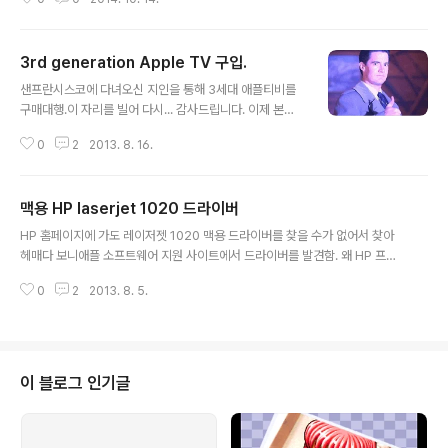
3rd generation Apple TV 구입.
글 내용
샌프란시스코에 다녀오신 지인을 통해 3세대 애플티비를
구매대행.이 자리를 빌어 다시... 감사드립니다. 이제 본격
적으로 제품을 살펴보기 위해 박스를 까면Apple TV, 파
0
2
2013. 8. 16.
워 케이블, Apple Remote, 애플 스티커 두장이 들어있
다. 그런데... 파워 케이블이 100V 짜리임... Aㅏ... 엄마...
하지만 좌절은 금물.황급히 맥북 에어의 익스텐션 케이블
맥용 HP laserjet 1020 드라이버
을 뜯어다가 부랴부랴 연결함.나같은 진성 앱등이가 이정
글 내용
도 임기응변도 못 하면 앱등이 때려 치워야지. 그리고 TV
HP 홈페이지에 가도 레이저젯 1020 맥용 드라이버를 찾을 수가 없어서 찾아
의 HDMI in 단자와 Apple TV의 HDMI out 단자를 HD
헤매다 보니애플 소프트웨어 지원 사이트에서 드라이버를 발견함. 왜 HP 프린
MI 케이블로 연결하면 간단히 연결이 완료됨. (당연히 HD
터 드라이버가 애플 홈페이지에만 올라와 있는 지 모르겠으나...아무튼 아래 경
MI 케이블은 별매...)그리고 TV의 외부입력을 통해서 Wi-
0
2
2013. 8. 5.
로에서 다운 받아 쓰면 됨. 다만 주의할 점은 드라이버를 설치한 후 1020으로
Fi에 연결하면 요시 그란도 시즌! 이제 이런저..
선택하면 안 되고, 1022 드라이버를 설치하면 1020도 잘 동작함. http://sup
port.apple.com/kb/DL907?viewlocale=en_US&locale=en_US
이 블로그 인기글