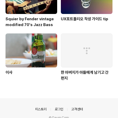
Squier by Fender vintage
UX포트폴리오 작성 가이드 tip
modified 70's Jazz Bass
이사
한 아버지가 아들에게 남기고 간
편지
의안내
티스토리
로그인
고객센터
© Daum Corp.