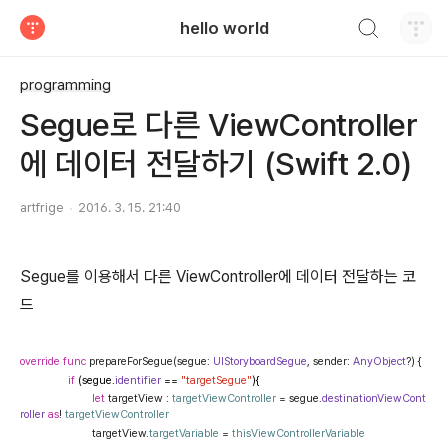
검색하기
hello world
티스토리
programming
Segue로 다른 ViewController
에 데이터 전달하기 (Swift 2.0)
artfrige
2016. 3. 15. 21:40
Segue를 이용해서 다른 ViewController에 데이터 전달하는 코
드
override
func
prepareForSegue(segue:
UIStoryboardSegue
, sender:
AnyObject
?) {
if
(segue.
identifier
==
"targetSegue"
){
let
targetView :
targetViewController
= segue.
destinationViewCont
roller
as
!
targetViewController
targetView.
targetVariable
=
thisViewControllerVariable