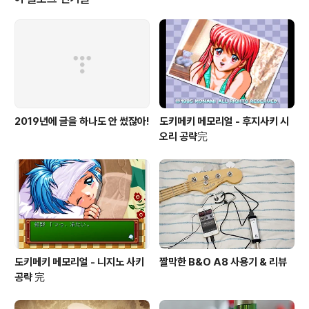
2019년에 글을 하나도 안 썼잖아!
도키메키 메모리얼 - 후지사키 시
오리 공략完
도키메키 메모리얼 - 니지노 사키
짤막한 B&O A8 사용기 & 리뷰
공략 完