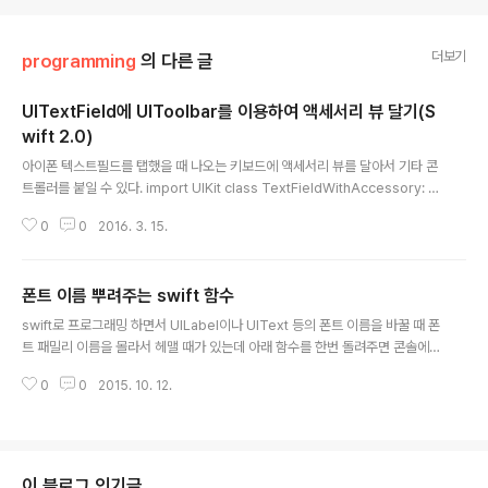
더보기
programming
의 다른 글
UITextField에 UIToolbar를 이용하여 액세서리 뷰 달기(S
wift 2.0)
글 내용
아이폰 텍스트필드를 탭했을 때 나오는 키보드에 액세서리 뷰를 달아서 기타 콘
트롤러를 붙일 수 있다. import UIKit class TextFieldWithAccessory: U
ITextField { func makeAccessoryView(){let numberToolBar : UIT
0
0
2016. 3. 15.
oolbar = UIToolbar(frame: CGRectMake(0, 0, self.frame.width, 4
0))numberToolBar.barStyle = UIBarStyle.BlackTranslucentlet key
boardToolBarEmptySpace : UIBarButtonItem = UIBarButtonItem
폰트 이름 뿌려주는 swift 함수
(barButtonSystemItem: UIBarButtonSystemItem.FlexibleSpa..
글 내용
swift로 프로그래밍 하면서 UILabel이나 UIText 등의 폰트 이름을 바꿀 때 폰
트 패밀리 이름을 몰라서 헤맬 때가 있는데 아래 함수를 한번 돌려주면 콘솔에
폰트 패밀리 이름을 쭉 뿌려줘서 편함. func printFonts() {let fontFamilyNa
0
0
2015. 10. 12.
mes = UIFont.familyNames()for familyName in fontFamilyNames
{print("------------------------------")print("Font Family Name =
[\(familyName)]")let names = UIFont.fontNamesForFamilyName(fa
milyName )print("Font Names = [\(names)]")} }
이 블로그 인기글