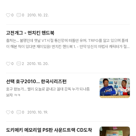
가 좋아? 4. 셜록홈즈도 속아버린 완벽한 트릭 - “오빠 믿지?” 과연 믿어야 하는가?
5. 불특정 다수를 노린 테러 - 음식점 배달 “방금 출발했어요”, 과연 믿어야 하는가?
작성시간
0
0
2010. 10. 22.
6. 당신이 간과한 혈육 - 식당이모 과연 가족으로 인정해야 하는가? 7. 솔로몬도 두
손 든 미스테리 - 영화관 의자 팔걸이 과연 어느 쪽이 내 것인가? 8. 금녀의 벽을 넘
는 유일한 존재 - 청소 아줌마의 남자화장실 출입, 업무인가 특권인가 ? 9. 신용을 잃
고전개그 - 먼치킨 핸드북
어버린 이 시대의 자화상 - “야 언제 한번 밥 먹자”, 언제 먹을 것인가? 10. 인류의
글 내용
풀..
출처는... 불명인데 옛날 VT시절 통신망에 떠돌던 유머. TRPG를 알고 있으며 플레
이 해본 적이 있다면 재미있음! 먼치킨 핸드북 1. - 만약 당신의 마법사 캐릭터가 절벽
에서 떨어졌을 때 레비테이션으로 날아간다면 당신의 캐릭터는 먼치킨이 아니다. -
만약 당신의 전사 캐릭터가 절벽에서 떨어졌을 때 레비테이션으로 날아간다면 당신
작성시간
0
2
2010. 10. 20.
의 캐릭터는 먼치킨일수도 있다. - 만약 당신의 전사 캐릭터가 절벽에서 떨어졌을 때
휘파람을 불자 어디선가 드래곤이 날아와서 당신의 캐릭터를 태우고 사라진다면 당
신의 캐릭터는 확실한 먼치킨이다. 2. - 만약 당신의 캐릭터가 길에서 보석을 줍고 좋
선택 호구2010... 한국시리즈편
아라 보석상으로 뛰어간다면 당신의 캐릭터는 먼치킨이 아니다. - 만약 당신의 캐릭
글 내용
터가 길에서 보석을 주운 뒤에 다른 마법 아이템도 있는..
호구 왔능가... 빨리 오늘로 끝내고 꼴데 감독 누가 되나좀
보자 ㅋㅋ
작성시간
0
0
2010. 10. 19.
도키메키 메모리얼 PS판 사운드트랙 CD도착
글 내용