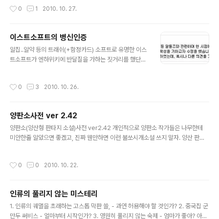
pmunk는 자사의 블로그에 좋은 여행 팁들을 실어주고 있
작성시간
0
1
2010. 10. 27.
는데, 오늘은 앞서 얘기했듯이 비행기 화장실 문짝을 밖에
서 여는 법 되겠다. 1.잠긴 문에 다가간다 2."LAVATOR
Y"표지판을 들어올린다 3.레버를 열림 표시쪽으로 젖힌다
이스트소프트의 병신인증
4.안에 있는 놈을 보며 ㅋㅋㅋㅋㅋㅋ 해준다. 존나쉽군? 원
글 내용
문: How to Open an Airplain Lavatory Door from
알집..알약 등의 트래쉬(+함정카드) 소프트로 유명한 이스
the Outside (Gizmodo)
트소프트가 엔하위키에 반달질을 가하는 짓거리를 했단다.
구체적으로 말하면 문제점 부분의 항목을 임의대로 모두
날려 버린 것. 이건 명백히 사용자들이 항목을 수정하기 전
작성시간
0
3
2010. 10. 26.
충분한 논의를 거쳐 작성되어야 할 위키의 기본지침을 무
시한 행위이자 변명의 여지도 없는 병신짓거리임이 분명하
다. 지들이 왜 욕을 쳐먹는지 모르는 멍청한 종자들. 아래는
양판소사전 ver 2.42
반달질 후에 변명이라고 배설한 텍스트 무더기라고 한다.
글 내용
클릭하면 크게 볼 수 있다. 자세한 내막은 찌질열전에서 확
양판소(양산형 판타지 소설)사전 ver2.42 개인적으로 양판소 작가들은 나무한테
인 가능. 링크+트랙백 참고. 참고 링크: 무규칙 이종블로
미안한줄 알았으면 좋겠고, 진짜 웬만하면 이런 불쏘시개소설 쓰지 말자. 양산 판타
그/이스트소프트의 엔하위키 반달
지 사전 ver 2.42 서론 1. 본 글은 비웃음과 비꼼과 대책없는 공격을 지향하는 바이
다. 대안 제시, 대책따윈 절대적으로 없으며 오로지 '까기' 위해서 써진 글임을 명시하
작성시간
0
0
2010. 10. 22.
는 바이다. 본 글의 목표는 '양산판타지를 대책없이 까기' 이다. 대안따위를 제시하는
골치아픈 일을 하느니 찌질이처럼 낄낄대며 비웃는데 목표를 두고 쓴 글임을 다시한
번 명시한다. 고로 이 글이 까인다 해도 작가는 전혀 신경쓰지 않는다. 2. 저작권 없
인류의 풀리지 않는 미스테리
다. 뭔소리냐면, 누가 딱 짚어놓고 만든것이 아니란 이야기다. 모두가 참여했고, 돌아
글 내용
가면서 개정, 수정이 되었으니, 개인이 ..
1. 인류의 궤멸을 초래하는 고스톱 막판 쓸, - 과연 허용해야 할 것인가? 2. 중국집 군
만두 써비스 - 얼마부터 시작인가? 3. 영원히 풀리지 않는 숙제 - 엄마가 좋아? 아빠