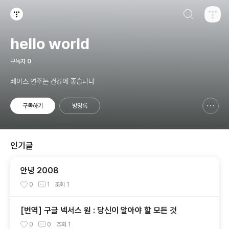
검색하기
티스토리
hello world
구독자
0
베이스 연주는 건강에 좋습니다
구독하기
방명록
신고하기 레이어
열기
인기글
안녕 2008
0
1
조회
1
[번역] 구글 넥서스 원 : 당신이 알아야 할 모든 것
0
0
조회
1