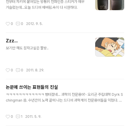
전부터 차키에 붙어있는 방통위 전파인증 스티커가 매우
거슬렸는데...오늘 드디어 떼버림.속이 다 시원하다.
작성시간
0
0
2012. 9. 5.
Zzz...
글 내용
보기만 해도 잠자고싶은 짤방..
작성시간
0
0
2011. 8. 29.
논문에 쓰이는 표현들의 진실
글 내용
ㅋㅋㅋㅋㅋㅋㅋㅋㅋㅋㅋㅋ 빵터졌네... 과학의 전문용어’- 오리곤 주립대학 Dyrk S
chingman 씀. 수년간의 노력 끝에 나는 드디어 과학계의 전문용어들을 익혔다. 다
음의 인용문과 그 실제의 뜻에 대한 해설은 과학/의학분야에서 사용하는 신비한 언어
들에 대한 이해에 도움을 줄 것이다. ▶IT HAS LONG BEEN KNOWN = I didn't
작성시간
0
1
2011. 5. 9.
look up the original reference. 오래전부터 알려져 왔던 대로 = 원전을 찾아보
지 않았다. ▶A DEFINITE TREND IS EVIDENT = These data are practicall
y meaningless. 뚜렷한 경향이 드러나듯이 = 이 데이터는 아무 의미없다. ▶WHI