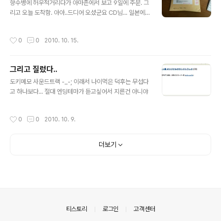
향수병에 허우적거리다가 아마존에서 보고 9일에 주문. 그
리고 오늘 도착함. 아아..드디어 오셨군요 CD님... 일본에
서 물건살때마다 느끼지만 정말 포장 깨끗하게 한다. 내부
비닐까지 다 씌워둔 상태. 얼핏봐선 신품인줄 알겠다. 내부
작성시간
0
0
2010. 10. 15.
개봉! CD두장과 가사, 성우 인터뷰 등이 들은 매뉴얼 한권.
이제 iTunes에 넣고 추출한후에 장식장으로 직행할 차례.
그리고 질렀다..
글 내용
도키메모 사운드트랙 -_-; 이래서 나이먹은 덕후는 무섭다
고 하나보다... 절대 엔딩테마가 듣고싶어서 지른건 아니야
작성시간
0
0
2010. 10. 9.
더보기
의안내
티스토리
로그인
고객센터