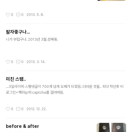
0-30km정도 거리를 주행했기 때문에 연비가 제법 떨어
입구.앞에 보이는 게이트 안에 주차한 후 왼쪽으로 들어가
짐. 각설하고 그래프를 봅시다.차량은 2013년식 G..
예약확인 및 접수를 하면 됨.좌측에 지하주차장 통로가 있
작성시간
0
0
2013. 5. 8.
는데 그곳으로 들어가면 안 되는 듯. 접수 후 수리가 진행되
는 동안에 2층 라운지에서 기다리게 되는데, 라운지 안에
는 마사지체어며 에스프레소 머신등이 잘 갖춰져 있어서
팔자좋구나...
지루하지 않았음. 올려놓고 보니 오늘까지네(...) 2층 라운
글 내용
지에서 1층 워크베이를 볼 수도 있음. 1층 워크베이는 총 6
니가 부럽구나. 2013년 3월.성북동.
개고 위층도 있는 것 같음.참고로 내가 방문했던 주말은 기
본 정비만 가능하고 휠 얼라인먼트 조정과 같은 고급 정비
는 평일에만 받을 수 있다고 함. 라운지에서 파는 악세사리
작성시간
0
0
2013. 3. 14.
들. 빨강 비틀은 모형 말고 ..
미친 스팸..
글 내용
...3일사이에 스팸댓글이 700개 넘게 도배가 되었음..더러운 것들.. 죄다 차단후 비
로그인+해외ip에 captcha를 걸어버림.
작성시간
0
0
2012. 12. 22.
before & after
글 내용