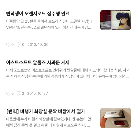
면의 구성은 말할 것도 없거니와 식당 손님의 이야기를 보
여준다는 시놉시스까지.. 발뺌하기엔 너무나 흡사했다. 긴
변덕쟁이 오렌지로드 정주행 완료
말 할것 없이 사진으로 비교 들어가주자. 이쪽이 드라마 심
글 내용
이틀동안 근 25편을 몰아서 보느라 심신이 노곤할 지경; T
야식당(2009) 그리고 이쪽이 한독약품 훼스탈(2010) T
V판은 15년전쯤 LD로 봤던적이 있긴 하지만 내용이 당연
V CM 어떻게들 생각하는지? 이건 무슨 감독이 사륜안 카
히 기억날리 없고. 당연히 마지막으로 갈수록 남은 분량이
피닌자 카카시도 아니고..
랑 코믹스판이랑 이빨이 맞지 않아서 최종화 이야기가 어
작성시간
0
0
2010. 10. 30.
디서 끊길지 의심스러울 수 밖에 없었는데 아니나 다를까
코믹스판 16권에 들어있던 6년 전 쿄우스케 이야기에서
마감되어 버렸다. 공기취급받는 히카루의 궁금하지도 않은
이스트소프트 알툴즈 사과문 게제
뒷이야기 따위 나올리가 있겠냐. 뭔가 허무하지만.. TV판
글 내용
대로라도 나쁘진 않은듯. 하나 더 생각해보면 원작이 중3-
어제 포스트했던 이스트소프트 엔하위키 반달질에 대해 피드백이 왔다는 사실. 사과
고3의 3년간 이야기인데 반해 TV판은 역시 당시 현실과
문 자체는 작성한 본인에 의해 정중하게 작성되어 있어서 그냥 유야무야 넘어가리라
맞추기 위해서인지 중3 1년간으로 시간이 압축되어 버린
는 예측을 깼는데... 그렇다고 잘못이 덮어지지는 않지. 무가지가 공짜라고 몽땅 집어
것도 이런 결말의 이유가 되지 않았나... 라고 생각해볼 수
가서 폐지상에 팔아넘겨 돈챙기는거랑 다를게 뭐냐? 사과문 전문 보러가기 추가) 블
작성시간
0
2
2010. 10. 27.
도. 대신 작화보정으로 환골탈태한 ..
로그 포스팅하고 새덧글 보는데 여기에도 담당자 댓글이 달렸구만. 예끼 담당자 양반
정신차리슈.
[번역] 비행기 화장실 문짝 바깥에서 열기
글 내용
다음번에 누가 비행기 화장실에 갇혀있거나, 웬 촌놈이 안
에서 잠긴 문짝 못 열고 헤맬 때 이렇게 해보도록 하자. 손
가락만 몇번 까딱하면 된다. 간단한 여행 검색 사이트인 Hi