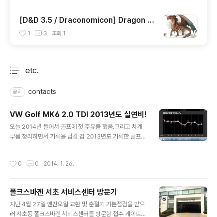
[D&D 3.5 / Draconomicon] Dragon Li
fe Cycle
1
3
조회
1
etc.
분류 전체보기
주요 글 목록
contacts
공지
VW Golf MK6 2.0 TDI 2013년도 실연비!
글 내용
오늘 2014년 들어서 골프에 첫 주유를 했음.그리고 차계
부를 정리하면서 기록을 남길 겸 2013년도 기록한 골프
2.0 TDI의 실연비를 포스트함. 2013년 한해 우리집 골프
의 총 주행 거리 약 16,000 이상.내 경우 작년 차량 연비
작성시간
0
0
2014. 1. 26.
관리의 분기점은 6월 초였음.2013년 1월 1일부터 5월 말
일까지는 출근시간 빼고 하루 평균 약 7-80km/h정도 속
도로 100km 이상 거리를 꼬박꼬박 고속주행 했음. 따라서
폴크스바겐 서초 서비스센터 방문기
총 연비는 우수했지만 월 2회 정도 주유를 해서 유류비가
글 내용
많이 들었음.하지만 6월 첫 주 부터 그 반대로 월 1회 주유
지난 4월 27일 엔진오일 교환 및 춘절기 기본점검을 받으
로 한 달 내내 탔음. 대신 일평균 3-60km/h정도 속도로 2
러 서초동 폴크스바겐 서비스센터를 방문함 접수 게이트