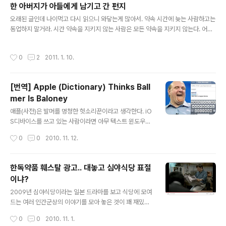
한 아버지가 아들에게 남기고 간 편지
LE IT HAS NOT BEEN POSSIBLE TO ..
글 내용
오래된 글인데 나이먹고 다시 읽으니 와닿는게 많아서. 약속 시간에 늦는 사람하고는
동업하지 말거라. 시간 약속을 지키지 않는 사람은 모든 약속을 지키지 않는다. 어려
서부터 오빠라고 부르는 여자 아이들을 많이 만들어 놓거라. 그 중에 하나 둘은 안 그
랬다면 말도 붙이기 어려울 만큼 예쁜 아가씨로 자랄 것이다. 목욕할 때에는 다리 사
작성시간
0
2
2011. 1. 10.
이와 겨드랑이를 깨끗이 씻거라. 치질과 냄새로 고생하는 일이 없을 것이다. 식당에
가서 맛있는 식사를 하거든 주방장에게 간단한 메모로 칭찬을 전해라. 주방장은 자기
직업을 행복해할 것이고 너는 항상 좋은 음식을 먹게 될 것이다. 좋은 글을 만나거든
[번역] Apple (Dictionary) Thinks Ball
반드시 추천을 하거라. 너도 행복하고 세상도 행복해진다. 여자아이들에게 짓궂게 하
mer Is Baloney
지 말거라. 신사는 어린 여자나 나이든 여자나 다 좋..
글 내용
애플(사전)은 발머를 멍청한 헛소리꾼이라고 생각한다. iO
S디바이스를 쓰고 있는 사람이라면 아무 텍스트 윈도우에
Ballmer(MS의 CEO이름)를 입력해 보라. 당신 주소록에
작성시간
0
0
2010. 11. 12.
우연히도 Ballmer라는 동명이인이 있지 않는 이상 자동
완성 엔진은 이 이름을 Baloney(역자 주: 비속어로 멍청
한 헛소리를 뜻한다)로 수정해 줄 것이다. 스크린샷은 뽀샵
한독약품 훼스탈 광고.. 대놓고 심야식당 표절
질로 조작한 것이 아니다. 실제로 찍은 것일 뿐. 단순히 우
이냐?
연이 아니라면 MS가 항의할 수 없는 어른의 사정이 있는
글 내용
지도 모른다. 원문 보기
2009년 심야식당이라는 일본 드라마를 보고 식당에 모여
드는 여러 인간군상의 이야기를 모아 놓은 것이 꽤 재밌어
서 한참 빠져들었던 적이 있었다. 그런데 오늘 한독약품 훼
작성시간
0
0
2010. 11. 1.
스탈 광고를 보니 이건 완전히 대놓고 심야식당이던데? 화